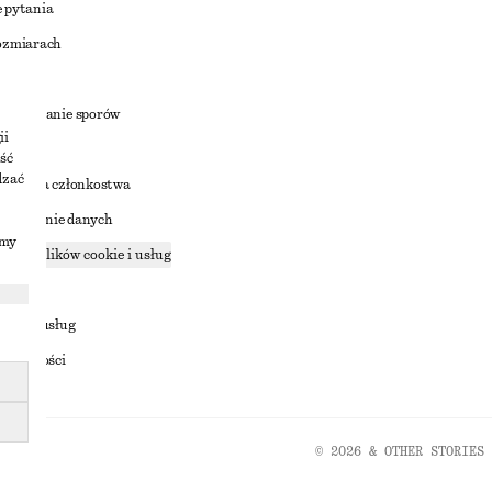
 pytania
ozmiarach
a
zstrzyganie sporów
ii
ść
dzać
nowienia członkostwa
ostępnianie danych
imy
zące plików cookie i usług
ności
ania z usług
ostępności
© 2026 & OTHER STORIES