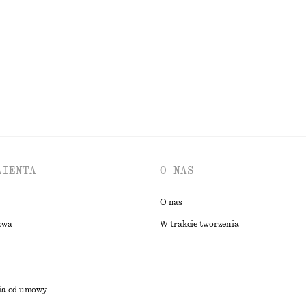
PRZEGLĄDAJ WSZYSTKIE PRODUKTY Z KATEGORII TOPY I T-SHIRT
LIENTA
O NAS
O nas
owa
W trakcie tworzenia
ia od umowy