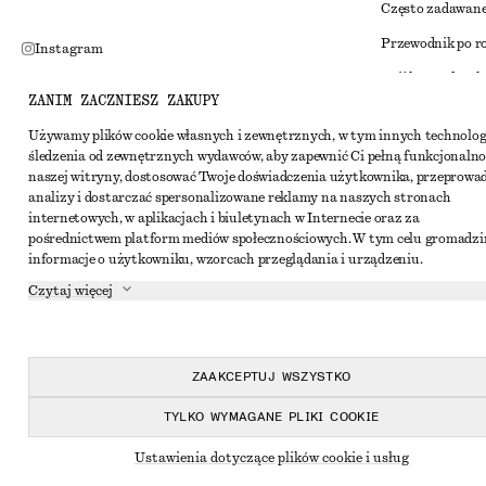
Często zadawane
Przewodnik po r
Instagram
Zniżka studenck
Pinterest
ZANIM ZACZNIESZ ZAKUPY
Alternatywne ro
Facebook
Używamy plików cookie własnych i zewnętrznych, w tym innych technolog
Regulamin
Youtube
śledzenia od zewnętrznych wydawców, aby zapewnić Ci pełną funkcjonalno
naszej witryny, dostosować Twoje doświadczenia użytkownika, przeprowa
Warunki i posta
TikTok
analizy i dostarczać spersonalizowane reklamy na naszych stronach
Pliki cookie i ud
internetowych, w aplikacjach i biuletynach w Internecie oraz za
pośrednictwem platform mediów społecznościowych. W tym celu gromadz
Ustawienia dotyc
informacje o użytkowniku, wzorcach przeglądania i urządzeniu.
Polityka prywat
Czytaj więcej
Warunki korzyst
Oświadczenie o d
ZAAKCEPTUJ WSZYSTKO
TYLKO WYMAGANE PLIKI COOKIE
Ustawienia dotyczące plików cookie i usług