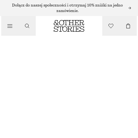
Dołącz do naszej społeczności i otrzymaj 10% zniżki na jedno
/
zamówienie.
BLUZKI I KOSZULE
TOP Z WIĄZANIEM
130 ZŁ
/
NAJNIŻSZA CENA W CIĄGU OSTATNICH 30 DNI PRZED OBNIŻKĄ:
170 ZŁ
UBRANIA
CENA REGULARNA:
250 ZŁ
OSTATNIA SZANSA
CZERWONY
XS
S
M
L