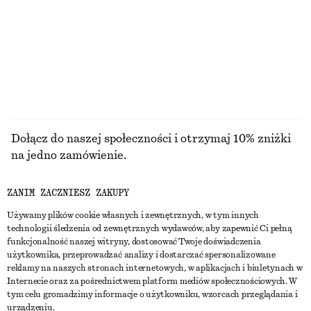
Ostatnia szansa
Ostatnia szansa
Wełna-bawełna
PRZEGLĄDAJ WSZYSTKIE PRODUKTY Z KATEGORII
BLUZKI I KOSZULE
Dołącz do naszej społeczności i otrzymaj 10% zniżki
na jedno zamówienie.
ZANIM ZACZNIESZ ZAKUPY
CREATE ACCOUNT
Używamy plików cookie własnych i zewnętrznych, w tym innych
technologii śledzenia od zewnętrznych wydawców, aby zapewnić Ci pełną
funkcjonalność naszej witryny, dostosować Twoje doświadczenia
SKONTAKTUJ SIĘ Z NAMI
użytkownika, przeprowadzać analizy i dostarczać spersonalizowane
reklamy na naszych stronach internetowych, w aplikacjach i biuletynach w
Skontaktuj się z nami
Instagram
Internecie oraz za pośrednictwem platform mediów społecznościowych. W
OBSŁUGA KLIENTA
tym celu gromadzimy informacje o użytkowniku, wzorcach przeglądania i
Wyszukiwarka sklepów
Pinterest
urządzeniu.