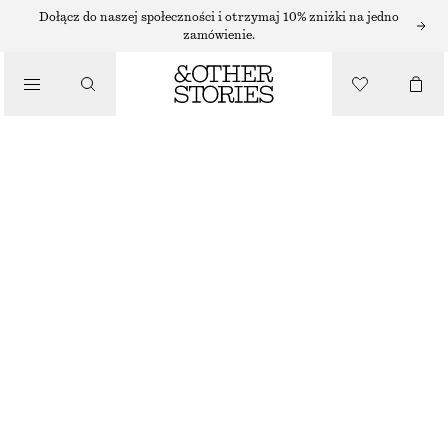
Dołącz do naszej społeczności i otrzymaj 10% zniżki na jedno
zamówienie.
PORTFELE
/
PŁASKA TOREBKA
TORBY
170 ZŁ
NAJNIŻSZA CENA W CIĄGU OSTATNICH 30 DNI PRZED OBNIŻKĄ:
170 ZŁ
CENA REGULARNA:
220 ZŁ
BRAK W MAGAZYNIE
POMARAŃCZOWY
ONESIZE