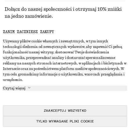
Dołącz do naszej społeczności i otrzymaj 10% zniżki
na jedno zamówienie.
ZANIM ZACZNIESZ ZAKUPY
CREATE ACCOUNT
Używamy plików cookie własnych i zewnętrznych, w tym innych
technologii śledzenia od zewnętrznych wydawców, aby zapewnić Ci pełną
funkcjonalność naszej witryny, dostosować Twoje doświadczenia
SKONTAKTUJ SIĘ Z NAMI
użytkownika, przeprowadzać analizy i dostarczać spersonalizowane
reklamy na naszych stronach internetowych, w aplikacjach i biuletynach w
Skontaktuj się z nami
Instagram
Internecie oraz za pośrednictwem platform mediów społecznościowych. W
OBSŁUGA KLIENTA
tym celu gromadzimy informacje o użytkowniku, wzorcach przeglądania i
Wyszukiwarka sklepów
Pinterest
urządzeniu.
Płatności
O NAS
Partnerzy
Facebook
Czytaj więcej
Karta podarunkowa
O nas
Kariera
Youtube
Dostawa
W trakcie tworzenia
Media
TikTok
Zwroty
ZAAKCEPTUJ WSZYSTKO
Prawo odstąpienia od umowy
TYLKO WYMAGANE PLIKI COOKIE
Często zadawane pytania