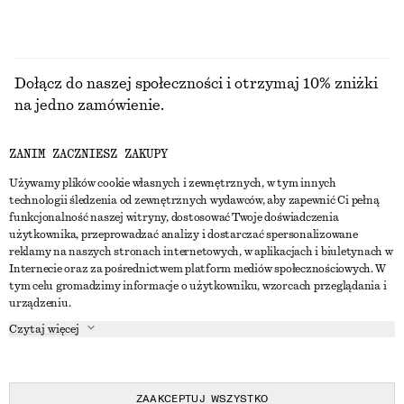
Dołącz do naszej społeczności i otrzymaj 10% zniżki
na jedno zamówienie.
ZANIM ZACZNIESZ ZAKUPY
CREATE ACCOUNT
Używamy plików cookie własnych i zewnętrznych, w tym innych
technologii śledzenia od zewnętrznych wydawców, aby zapewnić Ci pełną
funkcjonalność naszej witryny, dostosować Twoje doświadczenia
SKONTAKTUJ SIĘ Z NAMI
użytkownika, przeprowadzać analizy i dostarczać spersonalizowane
reklamy na naszych stronach internetowych, w aplikacjach i biuletynach w
Skontaktuj się z nami
Instagram
Internecie oraz za pośrednictwem platform mediów społecznościowych. W
OBSŁUGA KLIENTA
tym celu gromadzimy informacje o użytkowniku, wzorcach przeglądania i
Wyszukiwarka sklepów
Pinterest
urządzeniu.
Płatności
O NAS
Partnerzy
Facebook
Czytaj więcej
Karta podarunkowa
O nas
Kariera
Youtube
Dostawa
W trakcie tworzenia
Media
TikTok
Zwroty
ZAAKCEPTUJ WSZYSTKO