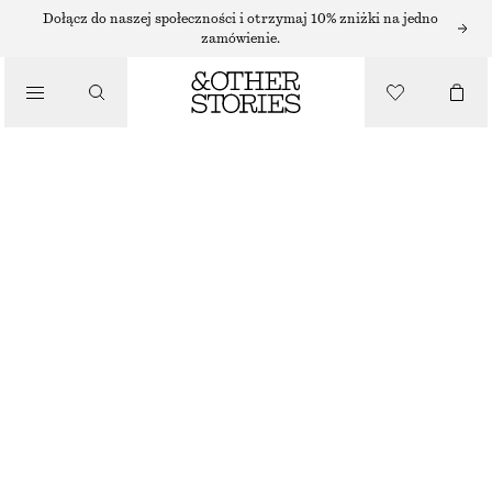
/
Dołącz do naszej społeczności i otrzymaj 10% zniżki na jedno
zamówienie.
BIKINI
/
KOSTIUMY KĄPIELOWE
TRÓJKĄTNA GÓR OD BIKINI
90 ZŁ
NAJNIŻSZA CENA W CIĄGU OSTATNICH 30 DNI PRZED OBNIŻKĄ:
90 ZŁ
CENA REGULARNA:
130 ZŁ
OSTATNIA SZANSA
/
UBRANIA
BRĄZOWY
32
34
36
38
40
42
44