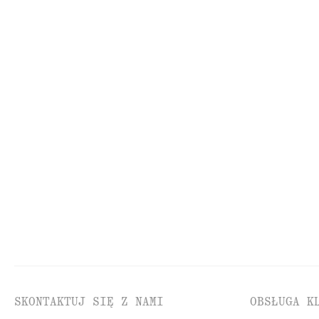
+
5
Pudełkowy T-shirt z bawełny
Teksturowana gó
110 zł
90 zł
NAJNIŻSZA CENA W C
100% bawełna organiczna
90 ZŁ
CENA REGULARNA:
12
Ostatnia szansa
Lniana sukienka mini
Teksturowane ma
350 zł
90 zł
NAJNIŻSZA CENA W C
Nowość
100% len
OBNIŻKĄ:
90 ZŁ
CENA REGULARNA:
13
Ostatnia szansa
P
SKONTAKTUJ SIĘ Z NAMI
OBSŁUGA K