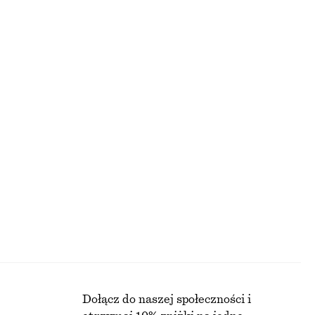
+
1
 z boku
Top bikini z fiszbinami i kokardką
130 zł
NAJNIŻSZA CENA W CIĄGU OSTATNICH 30 DNI PRZED
OBNIŻKĄ:
130 ZŁ
CENA REGULARNA:
170 ZŁ
Ostatnia szansa
+
1
Dopasowane lniane szorty
290 zł
PRZED OBNIŻKĄ:
OWE
Dołącz do naszej społeczności i