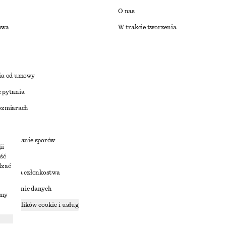
O nas
owa
W trakcie tworzenia
ia od umowy
 pytania
ozmiarach
a
zstrzyganie sporów
ii
ść
dzać
nowienia członkostwa
ostępnianie danych
imy
zące plików cookie i usług
ności