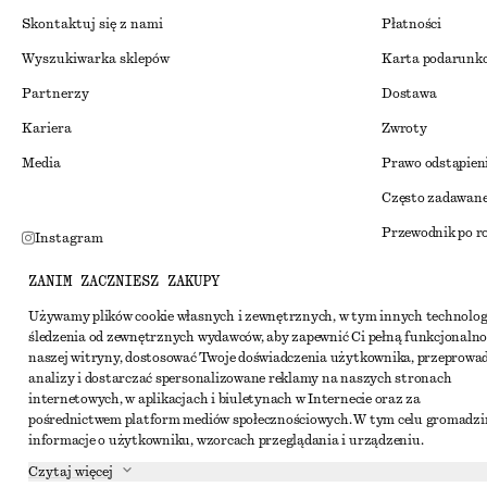
Skontaktuj się z nami
Płatności
Wyszukiwarka sklepów
Karta podarunk
Partnerzy
Dostawa
Kariera
Zwroty
Media
Prawo odstąpien
Często zadawane
Przewodnik po r
Instagram
Zniżka studenck
Pinterest
ZANIM ZACZNIESZ ZAKUPY
Alternatywne ro
Facebook
Używamy plików cookie własnych i zewnętrznych, w tym innych technolog
śledzenia od zewnętrznych wydawców, aby zapewnić Ci pełną funkcjonalno
Regulamin
Youtube
naszej witryny, dostosować Twoje doświadczenia użytkownika, przeprowa
Warunki i posta
analizy i dostarczać spersonalizowane reklamy na naszych stronach
TikTok
internetowych, w aplikacjach i biuletynach w Internecie oraz za
Pliki cookie i ud
pośrednictwem platform mediów społecznościowych. W tym celu gromadz
informacje o użytkowniku, wzorcach przeglądania i urządzeniu.
Ustawienia dotyc
Czytaj więcej
Polityka prywat