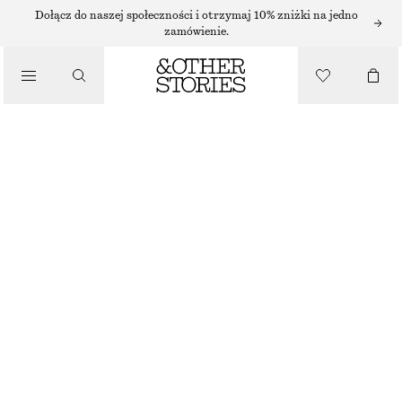
/
Dołącz do naszej społeczności i otrzymaj 10% zniżki na jedno
zamówienie.
BIKINI
/
KOSTIUMY KĄPIELOWE
TRÓJKĄTNA GÓR OD BIKINI
90 ZŁ
NAJNIŻSZA CENA W CIĄGU OSTATNICH 30 DNI PRZED OBNIŻKĄ:
90 ZŁ
CENA REGULARNA:
130 ZŁ
OSTATNIA SZANSA
/
UBRANIA
CIEMNONIEBIESKI/BIAŁE KROPKI
32
34
36
38
40
42
44