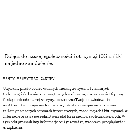
Dwukolorowa bransoletka mankietowa
Luźna spódnica
170 zł
350 zł
Nowość
PRZEGLĄDAJ WSZYSTKIE PRODUKTY Z KATEGORII
BIŻUTERIA
Dołącz do naszej społeczności i otrzymaj 10% zniżki
na jedno zamówienie.
ZANIM ZACZNIESZ ZAKUPY
CREATE ACCOUNT
Używamy plików cookie własnych i zewnętrznych, w tym innych
technologii śledzenia od zewnętrznych wydawców, aby zapewnić Ci pełną
funkcjonalność naszej witryny, dostosować Twoje doświadczenia
SKONTAKTUJ SIĘ Z NAMI
użytkownika, przeprowadzać analizy i dostarczać spersonalizowane
reklamy na naszych stronach internetowych, w aplikacjach i biuletynach w
Skontaktuj się z nami
Instagram
Internecie oraz za pośrednictwem platform mediów społecznościowych. W
OBSŁUGA KLIENTA
tym celu gromadzimy informacje o użytkowniku, wzorcach przeglądania i
Wyszukiwarka sklepów
Pinterest
urządzeniu.
Płatności