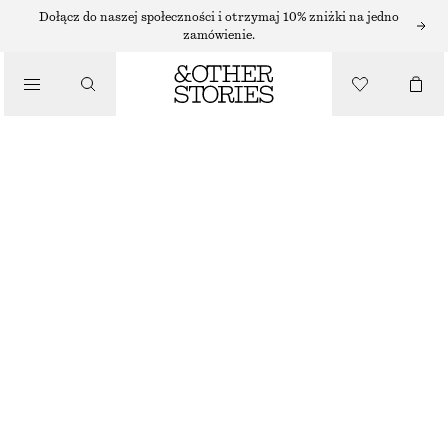
PIERŚCIONKI
Dołącz do naszej społeczności i otrzymaj 10% zniżki na jedno
zamówienie.
/
BIŻUTERIA
KOLCZYKI KOŁA
130 ZŁ
/
AKCESORIA
BRAK W MAGAZYNIE
ZŁAMANA BIEL/WIELE KOLORÓW
ONESIZE
ROZMIAR