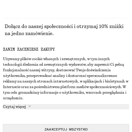
Dołącz do naszej społeczności i otrzymaj 10% zniżki
na jedno zamówienie.
ZANIM ZACZNIESZ ZAKUPY
CREATE ACCOUNT
Używamy plików cookie własnych i zewnętrznych, w tym innych
technologii śledzenia od zewnętrznych wydawców, aby zapewnić Ci pełną
funkcjonalność naszej witryny, dostosować Twoje doświadczenia
SKONTAKTUJ SIĘ Z NAMI
użytkownika, przeprowadzać analizy i dostarczać spersonalizowane
reklamy na naszych stronach internetowych, w aplikacjach i biuletynach w
Skontaktuj się z nami
Instagram
Internecie oraz za pośrednictwem platform mediów społecznościowych. W
OBSŁUGA KLIENTA
tym celu gromadzimy informacje o użytkowniku, wzorcach przeglądania i
Wyszukiwarka sklepów
Pinterest
urządzeniu.
Płatności
O NAS
Partnerzy
Facebook
Czytaj więcej
Karta podarunkowa
O nas
Kariera
Youtube
Dostawa
W trakcie tworzenia
Media
TikTok
Zwroty
ZAAKCEPTUJ WSZYSTKO