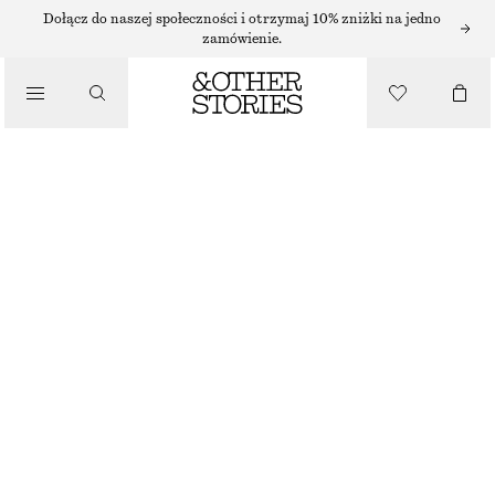
Dołącz do naszej społeczności i otrzymaj 10% zniżki na jedno
zamówienie.
SANDAŁY
/
SKÓRZANE SANDAŁKI
BUTY
490 ZŁ
CZARNY
35
36
37
38
39
40
41
42
Przewodnik po rozmiarach
ROZMIAR