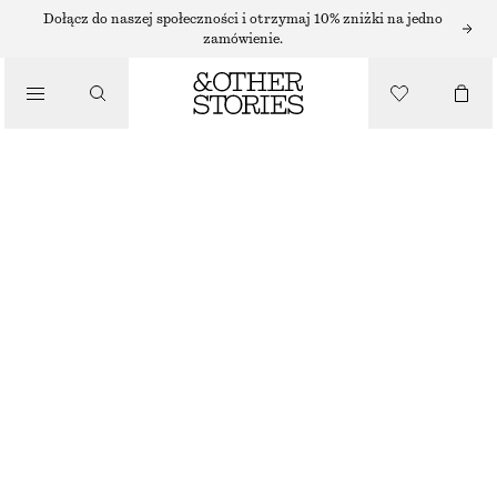
SUKIENKI MIDI
Dołącz do naszej społeczności i otrzymaj 10% zniżki na jedno
zamówienie.
/
SUKIENKI
SUKIENKA MIDI W KROPKI
270 ZŁ
/
NAJNIŻSZA CENA W CIĄGU OSTATNICH 30 DNI PRZED OBNIŻKĄ:
320 ZŁ
UBRANIA
CENA REGULARNA:
450 ZŁ
OSTATNIA SZANSA
CZARNY/MALUTKIE KROPKI
32
34
36
38
40
42
44