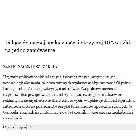
PRZEGLĄDAJ WSZYSTKIE PRODUKTY Z KATEGORII
SUKIENKI
Dołącz do naszej społeczności i otrzymaj 10% zniżki
na jedno zamówienie.
ZANIM ZACZNIESZ ZAKUPY
CREATE ACCOUNT
Używamy plików cookie własnych i zewnętrznych, w tym innych
technologii śledzenia od zewnętrznych wydawców, aby zapewnić Ci pełną
funkcjonalność naszej witryny, dostosować Twoje doświadczenia
SKONTAKTUJ SIĘ Z NAMI
użytkownika, przeprowadzać analizy i dostarczać spersonalizowane
reklamy na naszych stronach internetowych, w aplikacjach i biuletynach w
Skontaktuj się z nami
Instagram
Internecie oraz za pośrednictwem platform mediów społecznościowych. W
OBSŁUGA KLIENTA
tym celu gromadzimy informacje o użytkowniku, wzorcach przeglądania i
Wyszukiwarka sklepów
Pinterest
urządzeniu.
Płatności
O NAS
Partnerzy
Facebook
Czytaj więcej
Karta podarunkowa
O nas
Kariera
Youtube