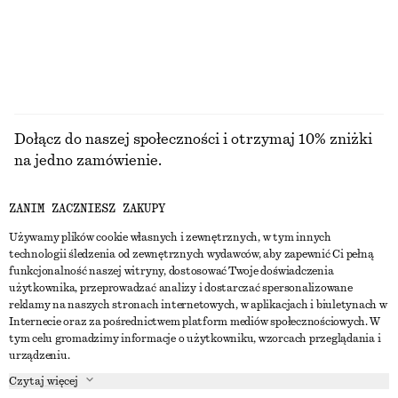
+
9
PRZEGLĄDAJ WSZYSTKIE PRODUKTY Z KATEGORII
TORBY NA RAMIĘ
Dołącz do naszej społeczności i otrzymaj 10% zniżki
na jedno zamówienie.
ZANIM ZACZNIESZ ZAKUPY
CREATE ACCOUNT
Używamy plików cookie własnych i zewnętrznych, w tym innych
technologii śledzenia od zewnętrznych wydawców, aby zapewnić Ci pełną
funkcjonalność naszej witryny, dostosować Twoje doświadczenia
SKONTAKTUJ SIĘ Z NAMI
użytkownika, przeprowadzać analizy i dostarczać spersonalizowane
reklamy na naszych stronach internetowych, w aplikacjach i biuletynach w
Skontaktuj się z nami
Instagram
Internecie oraz za pośrednictwem platform mediów społecznościowych. W
OBSŁUGA KLIENTA
tym celu gromadzimy informacje o użytkowniku, wzorcach przeglądania i
Wyszukiwarka sklepów
Pinterest
urządzeniu.
Płatności
O NAS
Partnerzy
Facebook
Czytaj więcej
Karta podarunkowa