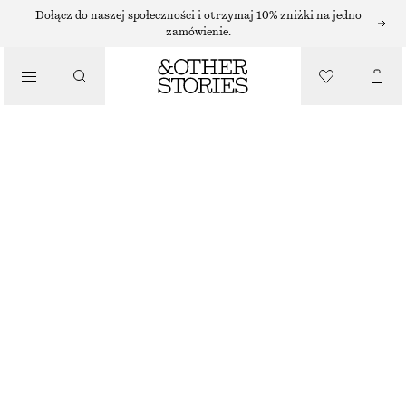
Dołącz do naszej społeczności i otrzymaj 10% zniżki na jedno
TORBY NA RAMIĘ
zamówienie.
SASZETKA NA TELEFON
/
TORBY
290 ZŁ
BRĄZOWY
WYBIERZ ROZMIAR
Znajdź w sklepie