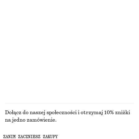
210 ZŁ
40 ZŁ
CENA REGULARNA:
390 ZŁ
CENA REGULARNA:
80 ZŁ
Ostatnia szansa
Ostatnia szansa
Słomkowa torebka na ramię ze skórzaną lamówką
Sukienka midi z jedwabiu i bawełny z nadrukiem
235 zł
220 zł
NAJNIŻSZA CENA W CIĄGU OSTATNICH 30
NAJNIŻSZA CENA W CIĄGU OSTATNICH 30
DNI PRZED OBNIŻKĄ:
DNI PRZED OBNIŻKĄ:
235 ZŁ
550 ZŁ
CENA REGULARNA:
390 ZŁ
CENA REGULARNA:
550 ZŁ
Ostatnia szansa
Ostatnia szansa
Bawełna-jedwab
PRZEGLĄDAJ WSZYSTKIE PRODUKTY Z KATEGORII
SUKIENKI
Dołącz do naszej społeczności i otrzymaj 10% zniżki
na jedno zamówienie.
ZANIM ZACZNIESZ ZAKUPY
CREATE ACCOUNT