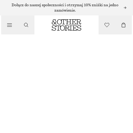
SUKIENKI MIDI
Dołącz do naszej społeczności i otrzymaj 10% zniżki na jedno
zamówienie.
/
SUKIENKI
SUKIENKA MIDI Z WIĄZANIEM
210 ZŁ
/
NAJNIŻSZA CENA W CIĄGU OSTATNICH 30 DNI PRZED OBNIŻKĄ:
210 ZŁ
UBRANIA
CENA REGULARNA:
390 ZŁ
OSTATNIA SZANSA
BIAŁY
32
34
36
38
40
42
44