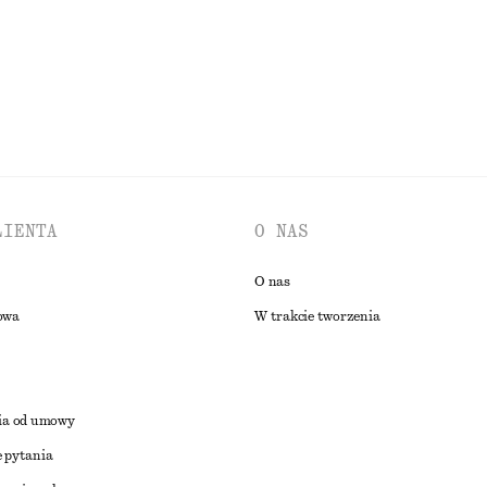
PRZEGLĄDAJ WSZYSTKIE PRODUKTY Z KATEGORII BIŻUTERIA
LIENTA
O NAS
O nas
owa
W trakcie tworzenia
ia od umowy
 pytania