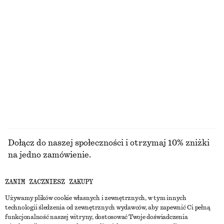
450 zł
290 zł
100% bawełna
Koszulka z bawełny w prążki
Dopasowana sukienka midi z rozszerzanym dołem
90 zł
450 zł
Nowość
+
1
PRZEGLĄDAJ WSZYSTKIE PRODUKTY Z KATEGORII
TORBY SHOPPER
Dołącz do naszej społeczności i otrzymaj 10% zniżki
na jedno zamówienie.
ZANIM ZACZNIESZ ZAKUPY
CREATE ACCOUNT
Używamy plików cookie własnych i zewnętrznych, w tym innych
technologii śledzenia od zewnętrznych wydawców, aby zapewnić Ci pełną
funkcjonalność naszej witryny, dostosować Twoje doświadczenia