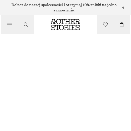
Dołącz do naszej społeczności i otrzymaj 10% zniżki na jedno
TORBY SHOPPER
zamówienie.
SŁOMIANA MINI TOREBKA
/
TORBY
290 ZŁ
CIEMNY BEŻ
ONESIZE
ROZMIAR