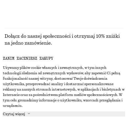
Dołącz do naszej społeczności i otrzymaj 10% zniżki
na jedno zamówienie.
ZANIM ZACZNIESZ ZAKUPY
CREATE ACCOUNT
Używamy plików cookie własnych i zewnętrznych, w tym innych
technologii śledzenia od zewnętrznych wydawców, aby zapewnić Ci pełną
funkcjonalność naszej witryny, dostosować Twoje doświadczenia
SKONTAKTUJ SIĘ Z NAMI
użytkownika, przeprowadzać analizy i dostarczać spersonalizowane
reklamy na naszych stronach internetowych, w aplikacjach i biuletynach w
Skontaktuj się z nami
Instagram
Internecie oraz za pośrednictwem platform mediów społecznościowych. W
OBSŁUGA KLIENTA
tym celu gromadzimy informacje o użytkowniku, wzorcach przeglądania i
Wyszukiwarka sklepów
Pinterest
urządzeniu.
Płatności
O NAS
Partnerzy
Facebook
Czytaj więcej
Karta podarunkowa
O nas
Kariera
Youtube
Dostawa