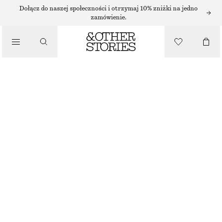
LAKIERY DO PAZNOKCI
Dołącz do naszej społeczności i otrzymaj 10% zniżki na jedno
zamówienie.
SAFFRON MAGIC LAKIER DO PAZNOKCI
/
50 ZŁ
KOSMETYKI
10 ML | 5 000 ZŁ / 1 L
BRAK W MAGAZYNIE
SAFFRON MAGIC
+
31
WYBIERZ ROZMIAR
Znajdź w sklepie