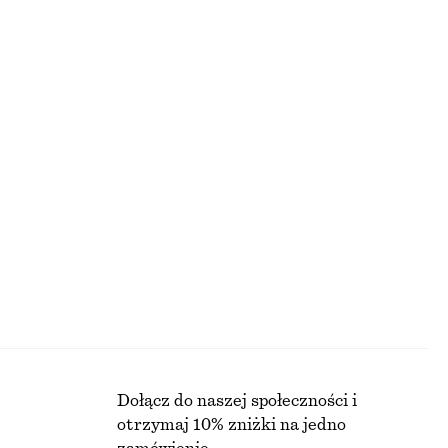
170 zł
PRZED OBNIŻKĄ:
NAJNIŻSZA CENA W CIĄGU OSTATNICH 30 DNI PRZED OBNIŻKĄ:
170 ZŁ
CENA REGULARNA:
490 ZŁ
Ostatnia szansa
+
11
oltem
Sukienka midi z wiązaniem w talii
210 zł
PRZED
NAJNIŻSZA CENA W CIĄGU OSTATNICH 30 DNI PRZED OBNIŻKĄ:
390 ZŁ
CENA REGULARNA:
390 ZŁ
Ostatnia szansa
Dołącz do naszej społeczności i
otrzymaj 10% zniżki na jedno