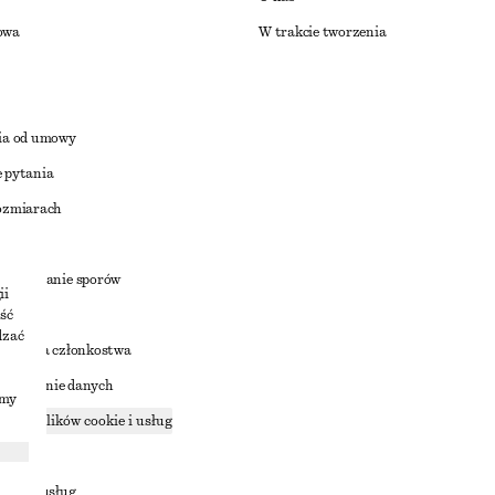
owa
W trakcie tworzenia
ia od umowy
 pytania
ozmiarach
a
zstrzyganie sporów
ii
ść
dzać
nowienia członkostwa
ostępnianie danych
imy
zące plików cookie i usług
ności
ania z usług