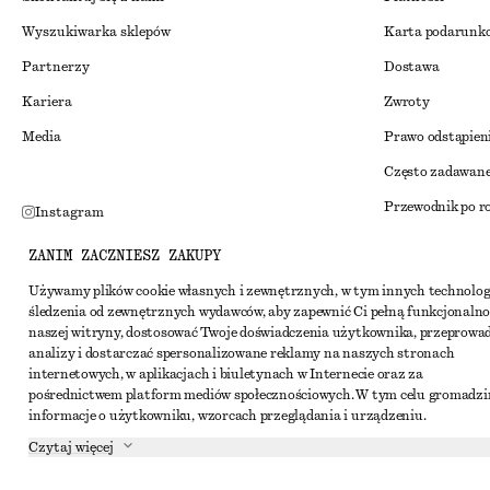
Wyszukiwarka sklepów
Karta podarunk
Partnerzy
Dostawa
Kariera
Zwroty
Media
Prawo odstąpien
Często zadawane
Przewodnik po r
Instagram
Zniżka studenck
Pinterest
ZANIM ZACZNIESZ ZAKUPY
Alternatywne ro
Facebook
Używamy plików cookie własnych i zewnętrznych, w tym innych technolog
śledzenia od zewnętrznych wydawców, aby zapewnić Ci pełną funkcjonalno
Regulamin
Youtube
naszej witryny, dostosować Twoje doświadczenia użytkownika, przeprowa
Warunki i posta
analizy i dostarczać spersonalizowane reklamy na naszych stronach
TikTok
internetowych, w aplikacjach i biuletynach w Internecie oraz za
Pliki cookie i ud
pośrednictwem platform mediów społecznościowych. W tym celu gromadz
informacje o użytkowniku, wzorcach przeglądania i urządzeniu.
Ustawienia dotyc
Czytaj więcej
Polityka prywat
Warunki korzyst