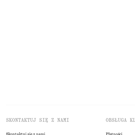
350 zł
390 zł
100% bawełna
Bawełna-jedwab
Satynowa spódnica midi z wiązaniem
Zwężana lniana
250 zł
350 zł
NAJNIŻSZA CENA W CIĄGU OSTATNICH 30 DNI PRZED OBNIŻKĄ:
NAJNIŻSZA CENA W C
250 ZŁ
350 ZŁ
CENA REGULARNA:
390 ZŁ
CENA REGULARNA:
65
Ostatnia szansa
Ostatnia szansa
SKONTAKTUJ SIĘ Z NAMI
OBSŁUGA K
Skontaktuj się z nami
Płatności