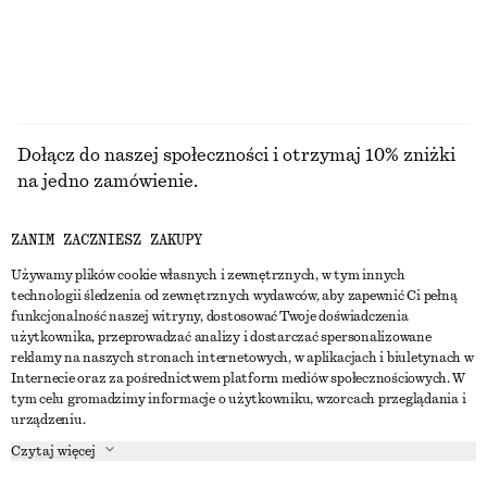
PRZEGLĄDAJ WSZYSTKIE PRODUKTY Z KATEGORII
SUKIENKI
Dołącz do naszej społeczności i otrzymaj 10% zniżki
na jedno zamówienie.
ZANIM ZACZNIESZ ZAKUPY
CREATE ACCOUNT
Używamy plików cookie własnych i zewnętrznych, w tym innych
technologii śledzenia od zewnętrznych wydawców, aby zapewnić Ci pełną
funkcjonalność naszej witryny, dostosować Twoje doświadczenia
SKONTAKTUJ SIĘ Z NAMI
użytkownika, przeprowadzać analizy i dostarczać spersonalizowane
reklamy na naszych stronach internetowych, w aplikacjach i biuletynach w
Skontaktuj się z nami
Instagram
Internecie oraz za pośrednictwem platform mediów społecznościowych. W
OBSŁUGA KLIENTA
tym celu gromadzimy informacje o użytkowniku, wzorcach przeglądania i
Wyszukiwarka sklepów
Pinterest
urządzeniu.
Płatności
O NAS
Partnerzy
Facebook
Czytaj więcej
Karta podarunkowa
O nas
Kariera
Youtube