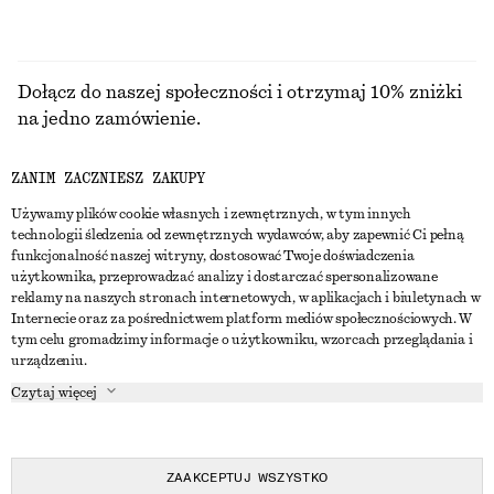
Dołącz do naszej społeczności i otrzymaj 10% zniżki
na jedno zamówienie.
ZANIM ZACZNIESZ ZAKUPY
CREATE ACCOUNT
Używamy plików cookie własnych i zewnętrznych, w tym innych
technologii śledzenia od zewnętrznych wydawców, aby zapewnić Ci pełną
funkcjonalność naszej witryny, dostosować Twoje doświadczenia
SKONTAKTUJ SIĘ Z NAMI
użytkownika, przeprowadzać analizy i dostarczać spersonalizowane
reklamy na naszych stronach internetowych, w aplikacjach i biuletynach w
Skontaktuj się z nami
Instagram
Internecie oraz za pośrednictwem platform mediów społecznościowych. W
OBSŁUGA KLIENTA
tym celu gromadzimy informacje o użytkowniku, wzorcach przeglądania i
Wyszukiwarka sklepów
Pinterest
urządzeniu.
Płatności
O NAS
Partnerzy
Facebook
Czytaj więcej
Karta podarunkowa
O nas
Kariera
Youtube
Dostawa
W trakcie tworzenia
Media
TikTok
Zwroty
ZAAKCEPTUJ WSZYSTKO