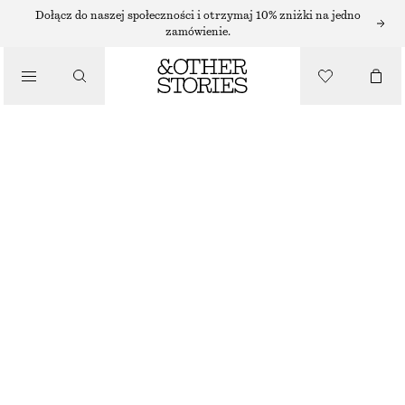
SUKIENKI MAXI
Dołącz do naszej społeczności i otrzymaj 10% zniżki na jedno
zamówienie.
/
SUKIENKI
PLISOWANA SUKIENKA MAXI Z GORSETEM
450 ZŁ
/
NAJNIŻSZA CENA W CIĄGU OSTATNICH 30 DNI PRZED OBNIŻKĄ:
450 ZŁ
UBRANIA
CENA REGULARNA:
650 ZŁ
OSTATNIA SZANSA
CZARNY
32
34
36
38
40
42
44