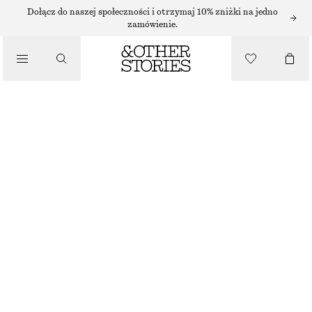
Dołącz do naszej społeczności i otrzymaj 10% zniżki na jedno
/
zamówienie.
BLUZKI I KOSZULE
BLUZKA Z FALBANAMI I DEKOLTEM W SZPIC
150 ZŁ
/
NAJNIŻSZA CENA W CIĄGU OSTATNICH 30 DNI PRZED OBNIŻKĄ:
150 ZŁ
UBRANIA
CENA REGULARNA:
350 ZŁ
BRAK W MAGAZYNIE
CZARNY
XS
S
M
L