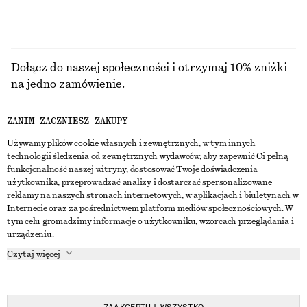
Dołącz do naszej społeczności i otrzymaj 10% zniżki
na jedno zamówienie.
ZANIM ZACZNIESZ ZAKUPY
CREATE ACCOUNT
Używamy plików cookie własnych i zewnętrznych, w tym innych
technologii śledzenia od zewnętrznych wydawców, aby zapewnić Ci pełną
funkcjonalność naszej witryny, dostosować Twoje doświadczenia
SKONTAKTUJ SIĘ Z NAMI
użytkownika, przeprowadzać analizy i dostarczać spersonalizowane
reklamy na naszych stronach internetowych, w aplikacjach i biuletynach w
Skontaktuj się z nami
Instagram
Internecie oraz za pośrednictwem platform mediów społecznościowych. W
OBSŁUGA KLIENTA
tym celu gromadzimy informacje o użytkowniku, wzorcach przeglądania i
Wyszukiwarka sklepów
Pinterest
urządzeniu.
Płatności
O NAS
Partnerzy
Facebook
Czytaj więcej
Karta podarunkowa
O nas
Kariera
Youtube
Dostawa
W trakcie tworzenia
Media
TikTok
Zwroty