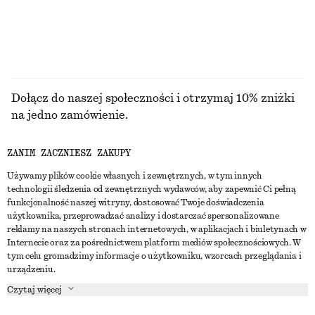
PRZEGLĄDAJ WSZYSTKIE PRODUKTY Z KATEGORII
BLUZKI I KOSZULE
Dołącz do naszej społeczności i otrzymaj 10% zniżki
na jedno zamówienie.
ZANIM ZACZNIESZ ZAKUPY
CREATE ACCOUNT
Używamy plików cookie własnych i zewnętrznych, w tym innych
technologii śledzenia od zewnętrznych wydawców, aby zapewnić Ci pełną
funkcjonalność naszej witryny, dostosować Twoje doświadczenia
SKONTAKTUJ SIĘ Z NAMI
użytkownika, przeprowadzać analizy i dostarczać spersonalizowane
reklamy na naszych stronach internetowych, w aplikacjach i biuletynach w
Skontaktuj się z nami
Instagram
Internecie oraz za pośrednictwem platform mediów społecznościowych. W
OBSŁUGA KLIENTA
tym celu gromadzimy informacje o użytkowniku, wzorcach przeglądania i
Wyszukiwarka sklepów
Pinterest
urządzeniu.
Płatności
O NAS
Partnerzy
Facebook
Czytaj więcej
Karta podarunkowa
O nas
Kariera
Youtube