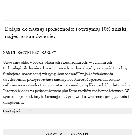
Dołącz do naszej społeczności i otrzymaj 10% zniżki
na jedno zamówienie.
ZANIM ZACZNIESZ ZAKUPY
CREATE ACCOUNT
Używamy plików cookie własnych i zewnętrznych, w tym innych
technologii śledzenia od zewnętrznych wydawców, aby zapewnić Ci pełną
funkcjonalność naszej witryny, dostosować Twoje doświadczenia
SKONTAKTUJ SIĘ Z NAMI
użytkownika, przeprowadzać analizy i dostarczać spersonalizowane
reklamy na naszych stronach internetowych, w aplikacjach i biuletynach w
Skontaktuj się z nami
Instagram
Internecie oraz za pośrednictwem platform mediów społecznościowych. W
OBSŁUGA KLIENTA
tym celu gromadzimy informacje o użytkowniku, wzorcach przeglądania i
Wyszukiwarka sklepów
Pinterest
urządzeniu.
Płatności
O NAS
Partnerzy
Facebook
Czytaj więcej
Karta podarunkowa
O nas
Kariera
Youtube
Dostawa
W trakcie tworzenia
Media
TikTok
Zwroty
ZAAKCEPTUJ WSZYSTKO