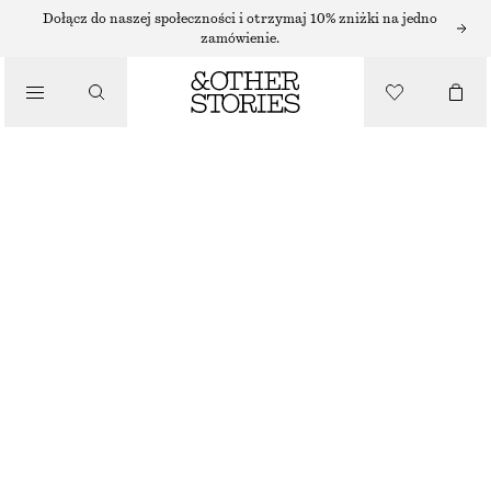
Dołącz do naszej społeczności i otrzymaj 10% zniżki na jedno
zamówienie.
/
BLUZKI I KOSZULE
BAWEŁNIANA BLUZKA Z OBSZERNYMI RĘKAWAMI
210 ZŁ
/
NAJNIŻSZA CENA W CIĄGU OSTATNICH 30 DNI PRZED OBNIŻKĄ:
210 ZŁ
UBRANIA
CENA REGULARNA:
290 ZŁ
OSTATNIA SZANSA
MOLE
32
34
36
38
40
42
44