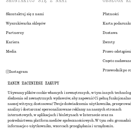
SKONTAKTUJ SIĘ Z NAMI
OBSŁUGA K
Skontaktuj się z nami
Płatności
Wyszukiwarka sklepów
Karta podarunk
Partnerzy
Dostawa
Kariera
Zwroty
Media
Prawo odstąpien
Często zadawane
Przewodnik po r
Instagram
Zniżka studenck
Pinterest
ZANIM ZACZNIESZ ZAKUPY
Alternatywne ro
Facebook
Używamy plików cookie własnych i zewnętrznych, w tym innych technolog
śledzenia od zewnętrznych wydawców, aby zapewnić Ci pełną funkcjonalno
Regulamin
Youtube
naszej witryny, dostosować Twoje doświadczenia użytkownika, przeprowa
Warunki i posta
analizy i dostarczać spersonalizowane reklamy na naszych stronach
TikTok
internetowych, w aplikacjach i biuletynach w Internecie oraz za
Pliki cookie i ud
pośrednictwem platform mediów społecznościowych. W tym celu gromadz
informacje o użytkowniku, wzorcach przeglądania i urządzeniu.
Ustawienia dotyc