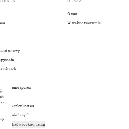
LIENTA
O NAS
O nas
owa
W trakcie tworzenia
ia od umowy
 pytania
ozmiarach
a
zstrzyganie sporów
ii
ść
dzać
nowienia członkostwa
ostępnianie danych
imy
zące plików cookie i usług