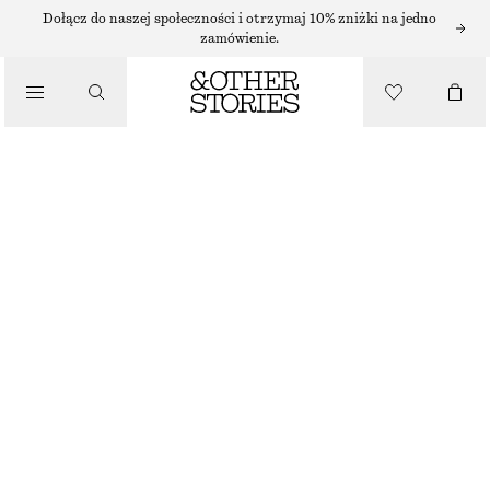
SZORTY
Dołącz do naszej społeczności i otrzymaj 10% zniżki na jedno
zamówienie.
/
SPODNIE
KRÓTKIE ŻAKARDOWE SZORTY Z KORONKĄ
/
150 ZŁ
UBRANIA
NAJNIŻSZA CENA W CIĄGU OSTATNICH 30 DNI PRZED OBNIŻKĄ:
150 ZŁ
CENA REGULARNA:
250 ZŁ
OSTATNIA SZANSA
CIEMNOBRĄZOWY
XS
S
M
L