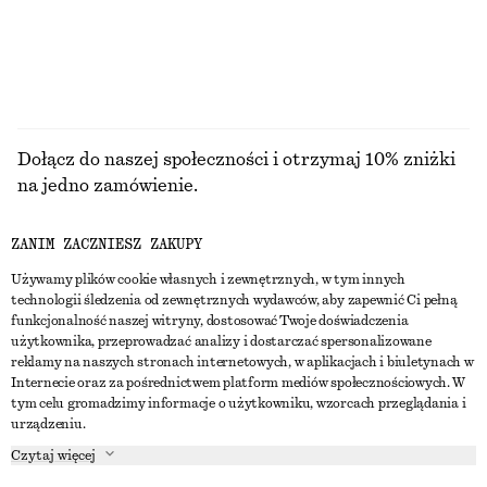
PRZEGLĄDAJ WSZYSTKIE PRODUKTY Z KATEGORII
SPODNIE
Dołącz do naszej społeczności i otrzymaj 10% zniżki
na jedno zamówienie.
ZANIM ZACZNIESZ ZAKUPY
CREATE ACCOUNT
Używamy plików cookie własnych i zewnętrznych, w tym innych
technologii śledzenia od zewnętrznych wydawców, aby zapewnić Ci pełną
funkcjonalność naszej witryny, dostosować Twoje doświadczenia
SKONTAKTUJ SIĘ Z NAMI
użytkownika, przeprowadzać analizy i dostarczać spersonalizowane
reklamy na naszych stronach internetowych, w aplikacjach i biuletynach w
Skontaktuj się z nami
Instagram
Internecie oraz za pośrednictwem platform mediów społecznościowych. W
OBSŁUGA KLIENTA
tym celu gromadzimy informacje o użytkowniku, wzorcach przeglądania i
Wyszukiwarka sklepów
Pinterest
urządzeniu.
Płatności
O NAS
Partnerzy
Facebook
Czytaj więcej
Karta podarunkowa