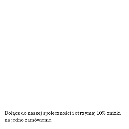
170 zł
90 zł
NAJNIŻSZA CENA W CIĄGU OSTATNICH 30
DNI PRZED OBNIŻKĄ:
90 ZŁ
CENA REGULARNA:
125 ZŁ
Ostatnia szansa
Majtki bikini z wiązaniem po bokach
Spódnica mini o ukośnym kroju
90 zł
170 zł
NAJNIŻSZA CENA W CIĄGU OSTATNICH 30
NAJNIŻSZA CENA W CIĄGU OSTATNICH 30
DNI PRZED OBNIŻKĄ:
DNI PRZED OBNIŻKĄ:
90 ZŁ
170 ZŁ
CENA REGULARNA:
130 ZŁ
CENA REGULARNA:
250 ZŁ
Ostatnia szansa
Ostatnia szansa
Dostępne wyłącznie online
+
1
PRZEGLĄDAJ WSZYSTKIE PRODUKTY Z KATEGORII
KOSTIUMY KĄPIELOWE
Dołącz do naszej społeczności i otrzymaj 10% zniżki
na jedno zamówienie.