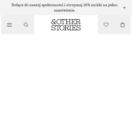
Dołącz do naszej społeczności i otrzymaj 10% zniżki na jedno
TORBY SHOPPER
zamówienie.
SŁOMIANA TORBA NA ZAKUPY
/
TORBY
390 ZŁ
CIEMNOBRĄZOWY
ONESIZE
ROZMIAR