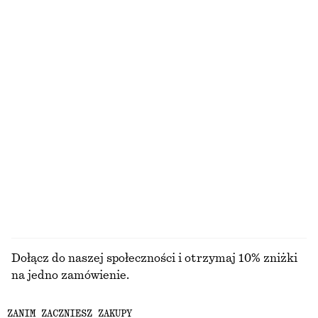
290 zł
170 zł
Dostępne wyłącznie online
Dopasowane lniane szorty
Szydełkowa sukienka midi z dekoltem w szpic
290 zł
550 zł
100% bawełna
+
1
Sukienka mini z wiązaniem
Pudełko na biżuterię
290 zł
110 zł
PRZEGLĄDAJ WSZYSTKIE PRODUKTY Z KATEGORII
TORBY SHOPPER
Dołącz do naszej społeczności i otrzymaj 10% zniżki
na jedno zamówienie.
ZANIM ZACZNIESZ ZAKUPY
CREATE ACCOUNT