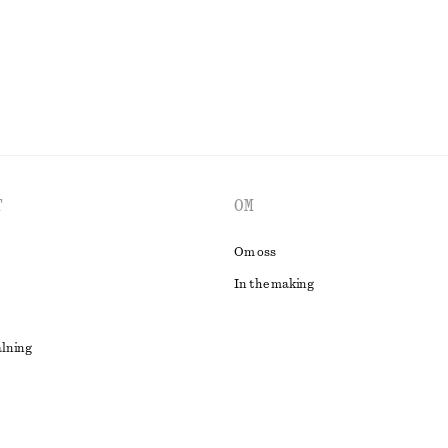
UTFORSKA ALLA KJOLAR
T
OM
Om oss
In the making
alning