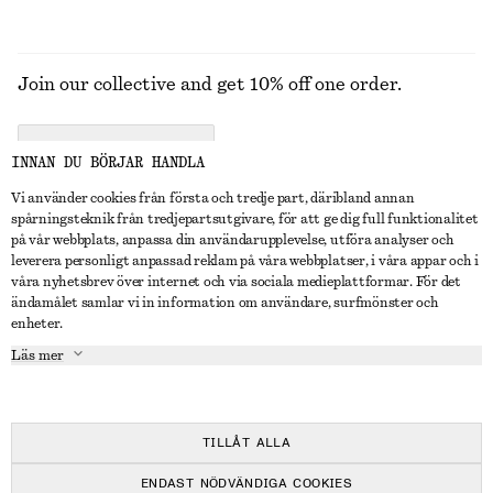
Join our collective and get 10% off one order.
CREATE ACCOUNT
INNAN DU BÖRJAR HANDLA
Vi använder cookies från första och tredje part, däribland annan
spårningsteknik från tredjepartsutgivare, för att ge dig full funktionalitet
KONTAKTA OSS
på vår webbplats, anpassa din användarupplevelse, utföra analyser och
leverera personligt anpassad reklam på våra webbplatser, i våra appar och i
Kontakta oss
Instagram
våra nyhetsbrev över internet och via sociala medieplattformar. För det
KUNDTJÄNST
ändamålet samlar vi in information om användare, surfmönster och
Hitta butik
Pinterest
enheter.
Betalning
OM
Affiliates
Facebook
Läs mer
Presentkort
Om oss
Karriär
Youtube
Leverans
In the making
Press
TikTok
Retur & återbetalning
TILLÅT ALLA
Ångerrätt
ENDAST NÖDVÄNDIGA COOKIES