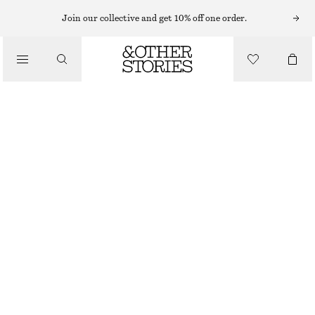
MIDIKLÄNNINGAR
Join our collective and get 10% off one order.
/
KLÄNNINGAR
SMOCKAD MIDIKLÄNNING I BOMULL
890 KR
/
KLÄDER
LJUSBLÅ
32
34
36
38
40
42
44
Storleksguide
STORLEK