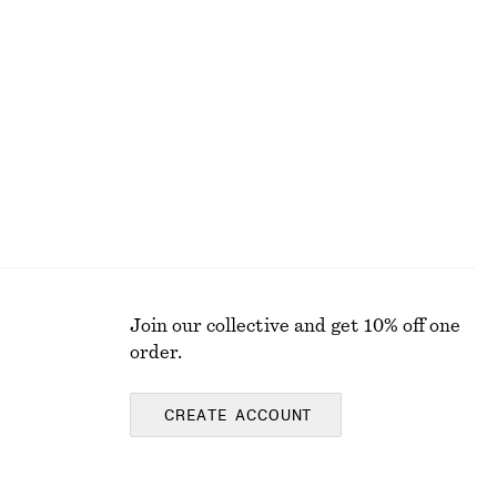
Oversized skjorta i resortstil
650 kr
790 kr
Last chance
Join our collective and get 10% off one
order.
CREATE ACCOUNT