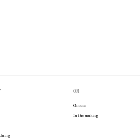
 med hög midja
Randig ribbstickad midiklänning
370 kr
990 kr
% bomull
Last chance
100% bomull
UTFORSKA ALLA BLUSAR & SKJORTOR
T
OM
Om oss
In the making
alning