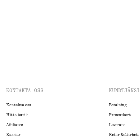
Kort skjorta med dragsko
Shorts i bomull
650 kr
890 kr
270 kr
690 kr
Last chance
100% bomull
Last chance
100
KONTAKTA OSS
KUNDTJÄNS
Kontakta oss
Betalning
Hitta butik
Presentkort
Affiliates
Leverans
Karriär
Retur & återbet