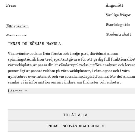
Press
Ångerrätt
Vanliga frågor
Storleksguide
Instagram
Studentrabatt
Pinterest
INNAN DU BÖRJAR HANDLA
Alternativ tvist
Facebook
Vi använder cookies från första och tredje part, däribland annan
Villkor
Youtube
spårningsteknik från tredjepartsutgivare, för att ge dig full funktionalite
Medlemsvillkor
vår webbplats, anpassa din användarupplevelse, utföra analyser och lever
TikTok
personligt anpassad reklam på våra webbplatser, i våra appar och i våra
Cookies och data
nyhetsbrev över internet och via sociala medieplattformar. För det ändam
samlar vi in information om användare, surfmönster och enheter.
Inställningar fö
Läs mer
Sekretessmeddel
Användarvillkor
Tillgänglighetsp
TILLÅT ALLA
ENDAST NÖDVÄNDIGA COOKIES