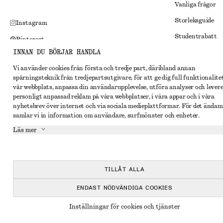
Vanliga frågor
Storleksguide
Instagram
Studentrabatt
Pinterest
INNAN DU BÖRJAR HANDLA
Alternativ tvist
Facebook
Vi använder cookies från första och tredje part, däribland annan
Villkor
Youtube
spårningsteknik från tredjepartsutgivare, för att ge dig full funktionalite
Medlemsvillkor
vår webbplats, anpassa din användarupplevelse, utföra analyser och lever
TikTok
personligt anpassad reklam på våra webbplatser, i våra appar och i våra
Cookies och data
nyhetsbrev över internet och via sociala medieplattformar. För det ändam
samlar vi in information om användare, surfmönster och enheter.
Inställningar fö
Läs mer
Sekretessmeddel
Användarvillkor
Tillgänglighetsp
TILLÅT ALLA
ENDAST NÖDVÄNDIGA COOKIES
Inställningar för cookies och tjänster