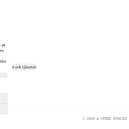
lösning
t på
era
delning
ålet
r cookies och tjänster
ande
olicy
© 2026 & OTHER STORIES