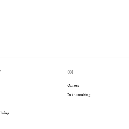
New
100% linne
UTFORSKA ALLA TOPPAR & T-SHIRTS
T
OM
Om oss
In the making
alning