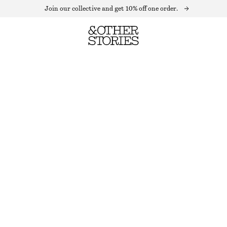
Join our collective and get 10% off one order.
ASYMMETRISK BANDEAUTOPP MED VOLANGER
OUT OF STOCK
SVART
32
34
36
38
40
42
44
Storleksguide
STORLEK