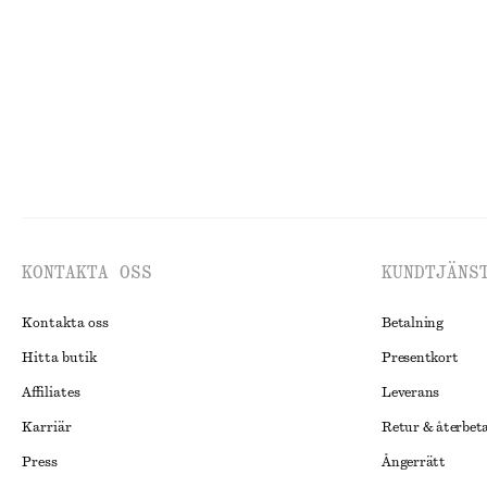
100% ekologisk bomull
KONTAKTA OSS
KUNDTJÄNS
Kontakta oss
Betalning
Hitta butik
Presentkort
Affiliates
Leverans
Karriär
Retur & återbet
Press
Ångerrätt