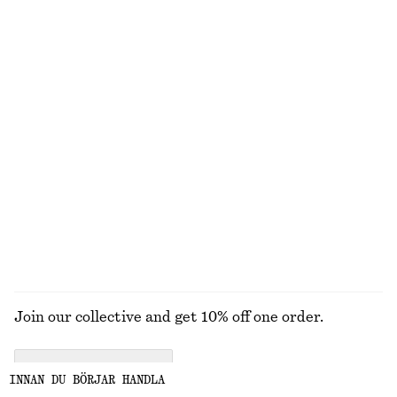
100% ekologisk bomull
New
+
5
Miniklänning med omlott
Remsandaler med blockklack
1090 kr
1090 kr
100% bomull
+
2
Draperad midiklänning
Knälång slipkjol
1390 kr
790 kr
New
New
UTFORSKA ALLA SOLGLASÖGON
Join our collective and get 10% off one order.
CREATE ACCOUNT
INNAN DU BÖRJAR HANDLA