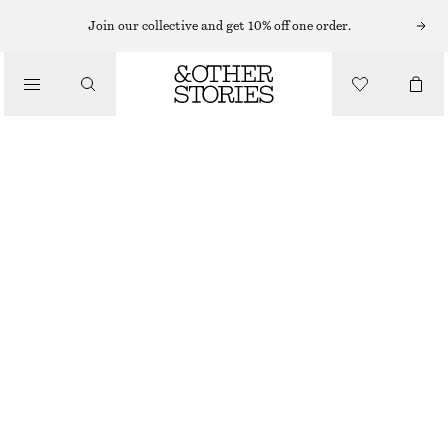
SOLGLASÖGON
Join our collective and get 10% off one order.
/
ACCESSOARER
PILOTSOLGLASÖGON
320 KR
450 KR
OUT OF STOCK
GULD
ONESIZE
STORLEK