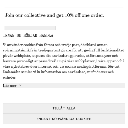
Join our collective and get 10% off one order.
CREATE ACCOUNT
INNAN DU BÖRJAR HANDLA
Vi använder cookies från första och tredje part, däribland annan
spårningsteknik från tredjepartsutgivare, för att ge dig full funktionalitet
KONTAKTA OSS
på vår webbplats, anpassa din användarupplevelse, utföra analyser och
leverera personligt anpassad reklam på våra webbplatser, i våra appar och i
Kontakta oss
Instagram
våra nyhetsbrev över internet och via sociala medieplattformar. För det
KUNDTJÄNST
ändamålet samlar vi in information om användare, surfmönster och
Hitta butik
Pinterest
enheter.
Betalning
OM
Affiliates
Facebook
Läs mer
Presentkort
Om oss
Karriär
Youtube
Leverans
In the making
Press
TikTok
Retur & återbetalning
TILLÅT ALLA
Ångerrätt
ENDAST NÖDVÄNDIGA COOKIES
Vanliga frågor