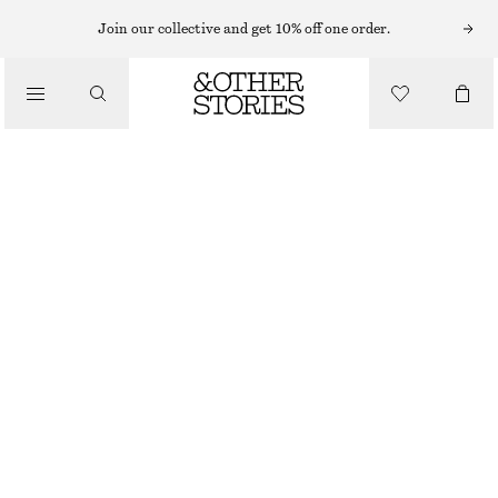
BADDRÄKTER
Join our collective and get 10% off one order.
/
BADKLÄDER
BANDEAU-BADDRÄKT
260 KR
590 KR
/
KLÄDER
OUT OF STOCK
SVART- OCH VITRUTIG
32
34
36
38
40
42
44