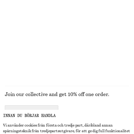
Midjeskärp i läder
T-shirt med knytdetalj
270 kr
450 kr
225 kr
320 kr
Last chance
Last chance
Oversized tröja i mohairblandning
Bretonrandig topp
550 kr
1090 kr
190 kr
320 kr
Last chance
Last chance
UTFORSKA ALLA JUMPSUITS & PLAYSUITS
Join our collective and get 10% off one order.
CREATE ACCOUNT
INNAN DU BÖRJAR HANDLA
Vi använder cookies från första och tredje part, däribland annan
spårningsteknik från tredjepartsutgivare, för att ge dig full funktionalitet