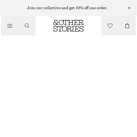
JUMPSUITS & PLAYSUITS
Join our collective and get 10% off one order.
UTILITY-JUMPSUIT MED SKÄRP
650 KR
1390 KR
/
KLÄDER
LAST CHANCE
MÖRKBLÅ
32
34
36
38
40
42
44