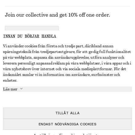
Join our collective and get 10% off one order.
CREATE ACCOUNT
INNAN DU BÖRJAR HANDLA
Vi använder cookies från första och tredje part, däribland annan
spårningsteknik från tredjepartsutgivare, för att ge dig full funktionalitet
KONTAKTA OSS
på vår webbplats, anpassa din användarupplevelse, utföra analyser och
leverera personligt anpassad reklam på våra webbplatser, i våra appar och i
Kontakta oss
Instagram
våra nyhetsbrev över internet och via sociala medieplattformar. För det
KUNDTJÄNST
ändamålet samlar vi in information om användare, surfmönster och
Hitta butik
Pinterest
enheter.
Betalning
OM
Affiliates
Facebook
Läs mer
Presentkort
Om oss
Karriär
Youtube
Leverans
In the making
Press
TikTok
Retur & återbetalning
TILLÅT ALLA
Ångerrätt
ENDAST NÖDVÄNDIGA COOKIES
Vanliga frågor
© 2026 & OTHER STORIES