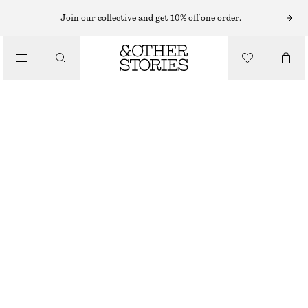
HATTAR, KEPSAR OCH MÖSSOR
Join our collective and get 10% off one order.
MÖSSA I BORSTAD MOHAIRBLANDNING
/
450 KR
ACCESSOARER
OUT OF STOCK
MAHOGNY
ONESIZE
STORLEK