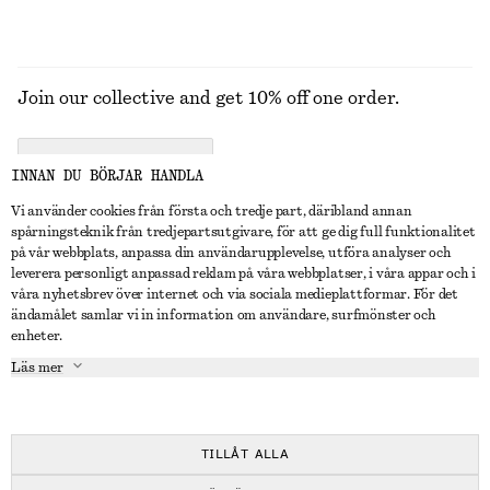
Join our collective and get 10% off one order.
CREATE ACCOUNT
INNAN DU BÖRJAR HANDLA
Vi använder cookies från första och tredje part, däribland annan
spårningsteknik från tredjepartsutgivare, för att ge dig full funktionalitet
KONTAKTA OSS
på vår webbplats, anpassa din användarupplevelse, utföra analyser och
leverera personligt anpassad reklam på våra webbplatser, i våra appar och i
Kontakta oss
Instagram
våra nyhetsbrev över internet och via sociala medieplattformar. För det
KUNDTJÄNST
ändamålet samlar vi in information om användare, surfmönster och
Hitta butik
Pinterest
enheter.
Betalning
OM
Affiliates
Facebook
Läs mer
Presentkort
Om oss
Karriär
Youtube
Leverans
In the making
Press
TikTok
Retur & återbetalning
TILLÅT ALLA
Ångerrätt