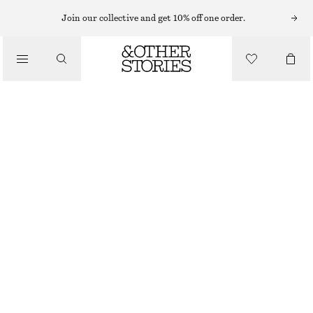
Join our collective and get 10% off one order.
NYHETER
SANDALER I LÄDER MED SPÄNNEN
1290 KR
MÖRKBRUN
36
37
38
39
40
41
Storleksguide
STORLEK