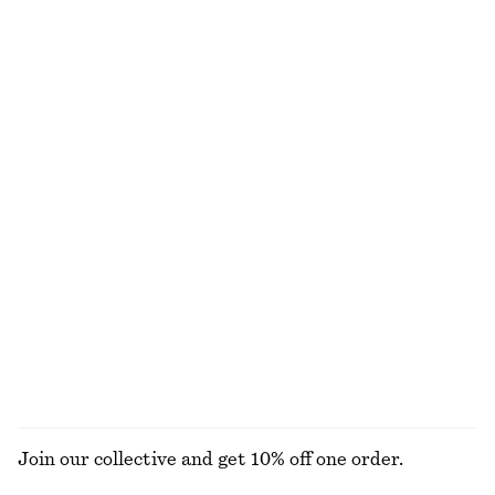
Boxig t-shirt i bomull
Ovala solglasögon
270 kr
370 kr
100% ekologisk bomull
+
1
+
5
Draperad midiklänning
Cardigan i ull och bomull med lös passform
1390 kr
790 kr
New
New
Ull-bomull
Remsandaler med blockklack
adidas Ghost Sprint Ballerinaskor
1090 kr
1095 kr
New
+
2
UTFORSKA ALLA HATTAR, KEPSAR OCH MÖSSOR
Join our collective and get 10% off one order.