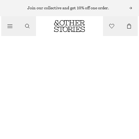
HATTAR, KEPSAR OCH MÖSSOR
Join our collective and get 10% off one order.
MÖSSA I KASHMIR
/
550 KR
ACCESSOARER
OUT OF STOCK
HAVSGRÖN
+
14
ONESIZE
STORLEK