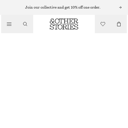
HALSBAND
Join our collective and get 10% off one order.
/
SMYCKEN
CHUNKY HALSKEDJA
/
ACCESSOARER
450 KR
SILVER
ONESIZE
STORLEK