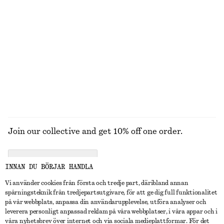
Kontrastfärgat armband av metall och harts
Set med runda örhängen
320 kr
270 kr
Online exclusive
+
1
UTFORSKA ALLA SMYCKEN
Join our collective and get 10% off one order.
CREATE ACCOUNT
INNAN DU BÖRJAR HANDLA
Vi använder cookies från första och tredje part, däribland annan
spårningsteknik från tredjepartsutgivare, för att ge dig full funktionalitet
KONTAKTA OSS
på vår webbplats, anpassa din användarupplevelse, utföra analyser och
leverera personligt anpassad reklam på våra webbplatser, i våra appar och i
Kontakta oss
Instagram
våra nyhetsbrev över internet och via sociala medieplattformar. För det