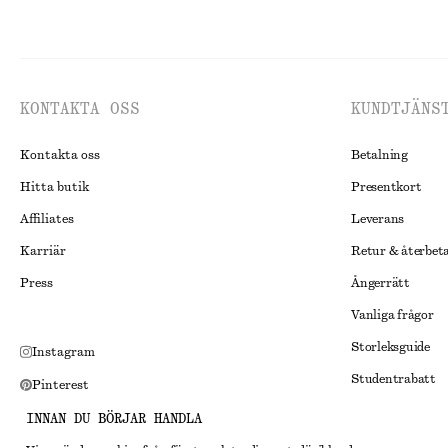
KONTAKTA OSS
KUNDTJÄNS
Kontakta oss
Betalning
Hitta butik
Presentkort
Affiliates
Leverans
Karriär
Retur & återbet
Press
Ångerrätt
Vanliga frågor
Storleksguide
Instagram
Studentrabatt
Pinterest
Alternativ tvist
Facebook
INNAN DU BÖRJAR HANDLA
Villkor