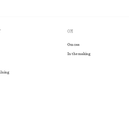
T
OM
Om oss
In the making
alning
lösning