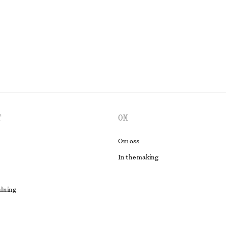
UTFORSKA ALLA HATTAR, KEPSAR OCH MÖSSOR
T
OM
Om oss
In the making
alning