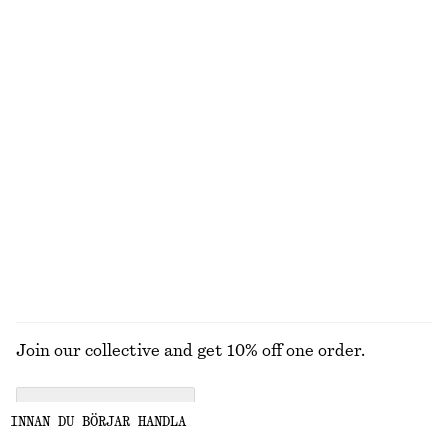
Midiklänning sydd på skrådden
Tote med fransar
450 kr
1090 kr
1090 kr
2290 kr
Last chance
Last chance
Figurnära t-shirt med öppen rygg
T-shirt i bomull med rund hals
170 kr
370 kr
190 kr
270 kr
Last chance
Last chance
100% ekologisk bomull
+
10
UTFORSKA ALLA HATTAR, KEPSAR OCH MÖSSOR
Join our collective and get 10% off one order.
CREATE ACCOUNT
INNAN DU BÖRJAR HANDLA