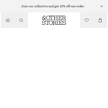
HATTAR, KEPSAR OCH MÖSSOR
Join our collective and get 10% off one order.
BUCKET HAT I BOMULLS- OCH LINNEBLANDNING
/
170 KR
450 KR
ACCESSOARER
LAST CHANCE
MÖRKBRUN
XS/S
M/L