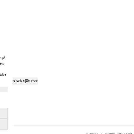
lösning
t på
era
delning
ålet
r cookies och tjänster
ande
olicy