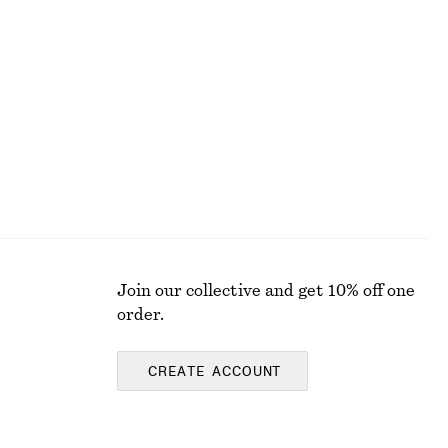
+
1
Ovala solglasögon
370 kr
Join our collective and get 10% off one
order.
CREATE ACCOUNT