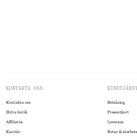
Bomullsskjorta med figurnära midja
Boxig t-shirt i 
990 kr
270 kr
New
100% ekologisk 
KONTAKTA OSS
KUNDTJÄNS
Kontakta oss
Betalning
Hitta butik
Presentkort
Affiliates
Leverans
Karriär
Retur & återbet