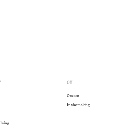
+
6
bomull
adidas Ghost Sprint Ballerinaskor
1095 kr
bomull
New
UTFORSKA ALLA JACKOR & KAPPOR
T
OM
Om oss
In the making
alning