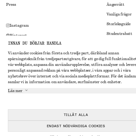
Press
Ångerrätt
Vanliga frågor
Storleksguide
Instagram
Studentrabatt
Pinterest
INNAN DU BÖRJAR HANDLA
Alternativ tvist
Facebook
Vi använder cookies från första och tredje part, däribland annan
Villkor
Youtube
spårningsteknik från tredjepartsutgivare, för att ge dig full funktionalite
Medlemsvillkor
vår webbplats, anpassa din användarupplevelse, utföra analyser och lever
TikTok
personligt anpassad reklam på våra webbplatser, i våra appar och i våra
Cookies och data
nyhetsbrev över internet och via sociala medieplattformar. För det ändam
samlar vi in information om användare, surfmönster och enheter.
Inställningar fö
Läs mer
Sekretessmeddel
Användarvillkor
Tillgänglighetsp
TILLÅT ALLA
ENDAST NÖDVÄNDIGA COOKIES