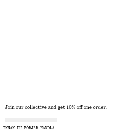
New
+
1
Miniklänning i linne
Barrel Leg Jeans
890 kr
1090 kr
New
100% bomull
+
9
100% linne
Vävd slipover
Topp med halvpolo
790 kr
690 kr
UTFORSKA ALLA TOPPAR & T-SHIRTS
Join our collective and get 10% off one order.
CREATE ACCOUNT
INNAN DU BÖRJAR HANDLA