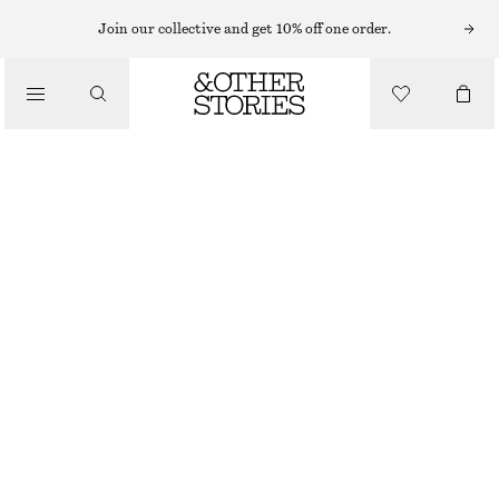
Join our collective and get 10% off one order.
/
TOPPAR & T-SHIRTS
DRAPERAD HALTERNECKTOPP
790 KR
/
KLÄDER
SVART
XS
S
M
L
Storleksguide
STORLEK