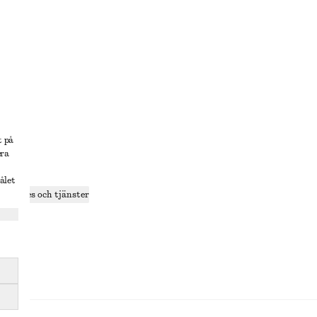
lösning
t på
era
delning
ålet
r cookies och tjänster
ande
olicy