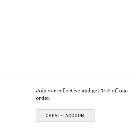
Crêppad midiklänning
450 kr
1090 kr
Last chance
Join our collective and get 10% off one
order.
CREATE ACCOUNT