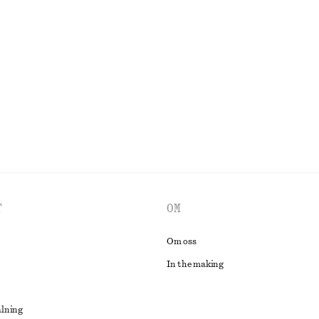
ad t-shirt
Maxiklänning med korta ärmar
990 kr
1290 kr
Last chance
UTFORSKA ALLA KLÄNNINGAR
T
OM
Om oss
In the making
alning