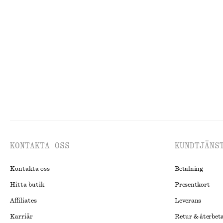
Midiklänning i trikå
Randig ribbstick
550 kr
690 kr
290 kr
690 kr
Last chance
Last chance
KONTAKTA OSS
KUNDTJÄNS
Kontakta oss
Betalning
Hitta butik
Presentkort
Affiliates
Leverans
Karriär
Retur & återbet