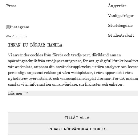
Press
Ångerrätt
Vanliga frågor
Storleksguide
Instagram
Studentrabatt
Pinterest
INNAN DU BÖRJAR HANDLA
Alternativ tvist
Facebook
Vi använder cookies från första och tredje part, däribland annan
Villkor
Youtube
spårningsteknik från tredjepartsutgivare, för att ge dig full funktionalite
Medlemsvillkor
vår webbplats, anpassa din användarupplevelse, utföra analyser och lever
TikTok
personligt anpassad reklam på våra webbplatser, i våra appar och i våra
Cookies och data
nyhetsbrev över internet och via sociala medieplattformar. För det ändam
samlar vi in information om användare, surfmönster och enheter.
Inställningar fö
Läs mer
Sekretessmeddel
Användarvillkor
Tillgänglighetsp
TILLÅT ALLA
ENDAST NÖDVÄNDIGA COOKIES