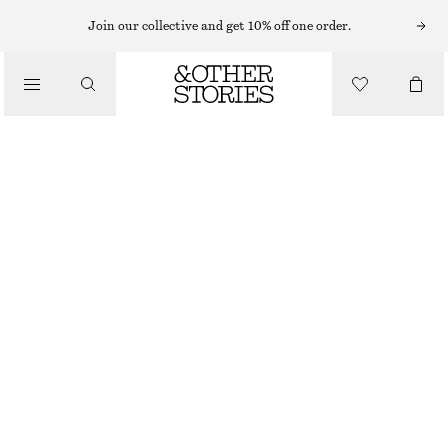
UTSVÄNGDA BYXOR
Join our collective and get 10% off one order.
/
BYXOR
UTSVÄNGDA SPETSBYXOR
890 KR
/
KLÄDER
OUT OF STOCK
VIT
32
34
36
38
40
42
44