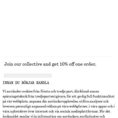
STICKAT
KLÄNNINGAR
ACCESSOARER
JACKOR &
KAPPOR
Join our collective and get 10% off one order.
CREATE ACCOUNT
INNAN DU BÖRJAR HANDLA
Vi använder cookies från första och tredje part, däribland annan
spårningsteknik från tredjepartsutgivare, för att ge dig full funktionalitet
KONTAKTA OSS
på vår webbplats, anpassa din användarupplevelse, utföra analyser och
leverera personligt anpassad reklam på våra webbplatser, i våra appar och i
Kontakta oss
Instagram
våra nyhetsbrev över internet och via sociala medieplattformar. För det
KUNDTJÄNST
ändamålet samlar vi in information om användare, surfmönster och