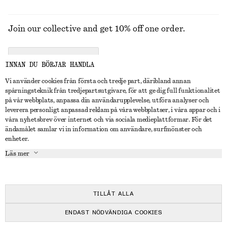
Join our collective and get 10% off one order.
CREATE ACCOUNT
INNAN DU BÖRJAR HANDLA
Vi använder cookies från första och tredje part, däribland annan
spårningsteknik från tredjepartsutgivare, för att ge dig full funktionalitet
KONTAKTA OSS
på vår webbplats, anpassa din användarupplevelse, utföra analyser och
leverera personligt anpassad reklam på våra webbplatser, i våra appar och i
Kontakta oss
Instagram
våra nyhetsbrev över internet och via sociala medieplattformar. För det
KUNDTJÄNST
ändamålet samlar vi in information om användare, surfmönster och
Hitta butik
Pinterest
enheter.
Betalning
OM
Affiliates
Facebook
Läs mer
Presentkort
Om oss
Karriär
Youtube
Leverans
In the making
Press
TikTok
Retur & återbetalning
TILLÅT ALLA
Ångerrätt
ENDAST NÖDVÄNDIGA COOKIES
Vanliga frågor