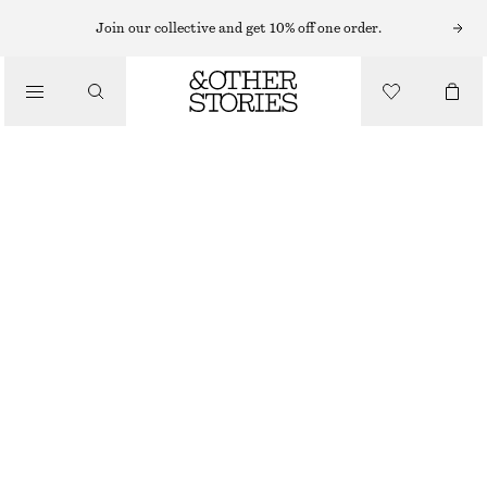
AXELREMSVÄSKOR
Join our collective and get 10% off one order.
AXELREMSVÄSKA I MOCKA MED FRANSAR
/
VÄSKOR
1390 KR
OUT OF STOCK
SVART
ONESIZE
STORLEK