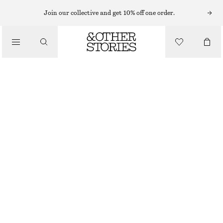
HATTAR, KEPSAR OCH MÖSSOR
Join our collective and get 10% off one order.
STICKAD MOHAIRMÖSSA
/
390 KR
ACCESSOARER
OUT OF STOCK
MULLVAD
ONESIZE
STORLEK