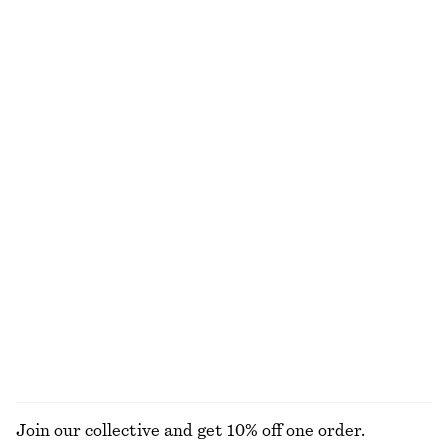
Boxig t-shirt i bomull
Bomullsskjorta med figurnära midja
270 kr
990 kr
100% ekologisk bomull
New
+
6
100% bomull
Boxig t-shirt i bomull
Ovala solglasögon
270 kr
370 kr
100% ekologisk bomull
+
1
+
6
Miniklänning med omlott
Remsandaler med blockklack
1090 kr
1090 kr
100% bomull
+
2
UTFORSKA ALLA HATTAR, KEPSAR OCH MÖSSOR
Join our collective and get 10% off one order.