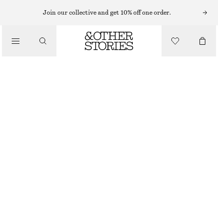
ANKELBOOTS
Join our collective and get 10% off one order.
/
BOOTS
ANKELBOOTS MED SPETSIG TÅ
1190 KR
2290 KR
/
SKOR
LAST CHANCE
LJUSGRÅ
35
36
37
38
39
40
41
42