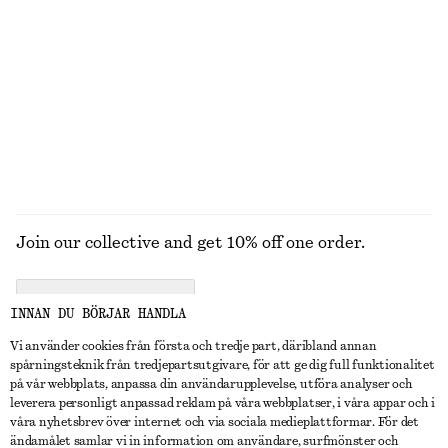
Skräddade linnebyxor
Hålstickad pikétröja
990 kr
370 kr
790 kr
New
Last chance
100% linne
UTFORSKA ALLA BOOTS
Join our collective and get 10% off one order.
CREATE ACCOUNT
INNAN DU BÖRJAR HANDLA
Vi använder cookies från första och tredje part, däribland annan
spårningsteknik från tredjepartsutgivare, för att ge dig full funktionalitet
KONTAKTA OSS
på vår webbplats, anpassa din användarupplevelse, utföra analyser och
leverera personligt anpassad reklam på våra webbplatser, i våra appar och i
Kontakta oss
Instagram
våra nyhetsbrev över internet och via sociala medieplattformar. För det
KUNDTJÄNST
ändamålet samlar vi in information om användare, surfmönster och