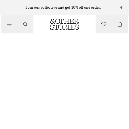
HANDSKAR & VANTAR
Join our collective and get 10% off one order.
/
STICKADE VANTAR I KASHMIR
ACCESSOARER
390 KR
OUT OF STOCK
BLACK
ONESIZE
STORLEK