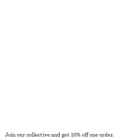
Knälång slipkjol
T-shirt i bomull med rund hals
790 kr
270 kr
New
100% ekologisk bomull
+
10
Bomullsskjorta med figurnära midja
Loafers i läder
990 kr
1390 kr
New
New
+
3
100% bomull
Croppad barrel-leg byxa
Knälång slipkjol
990 kr
790 kr
New
New
UTFORSKA ALLA HANDSKAR & VANTAR
Join our collective and get 10% off one order.