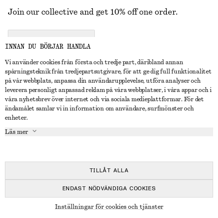
Join our collective and get 10% off one order.
CREATE ACCOUNT
INNAN DU BÖRJAR HANDLA
Vi använder cookies från första och tredje part, däribland annan
spårningsteknik från tredjepartsutgivare, för att ge dig full funktionalitet
KONTAKTA OSS
på vår webbplats, anpassa din användarupplevelse, utföra analyser och
leverera personligt anpassad reklam på våra webbplatser, i våra appar och i
Kontakta oss
Instagram
våra nyhetsbrev över internet och via sociala medieplattformar. För det
KUNDTJÄNST
ändamålet samlar vi in information om användare, surfmönster och
Hitta butik
Pinterest
enheter.
Betalning
OM
Affiliates
Facebook
Läs mer
Presentkort
Om oss
Karriär
Youtube
Leverans
In the making
Press
TikTok
Retur & återbetalning
TILLÅT ALLA
Ångerrätt
ENDAST NÖDVÄNDIGA COOKIES
Vanliga frågor
© 2026 & OTHER STORIES
Inställningar för cookies och tjänster
Storleksguide