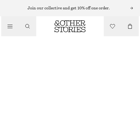
Join our collective and get 10% off one order.
/
BLUSAR & SKJORTOR
OVERSIZED BLUS MED PUFFÄRM
550 KR
890 KR
/
OUT OF STOCK
KLÄDER
BLÅLILA
32
34
36
38
40
42
44