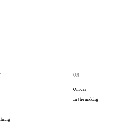
Last chance
100% bomull
UTFORSKA ALLA BLUSAR & SKJORTOR
T
OM
Om oss
In the making
alning