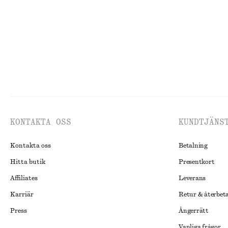
Last chance
Ull-bomull
Last chance
KONTAKTA OSS
KUNDTJÄNS
Kontakta oss
Betalning
Hitta butik
Presentkort
Affiliates
Leverans
Karriär
Retur & återbet
Press
Ångerrätt
Vanliga frågor