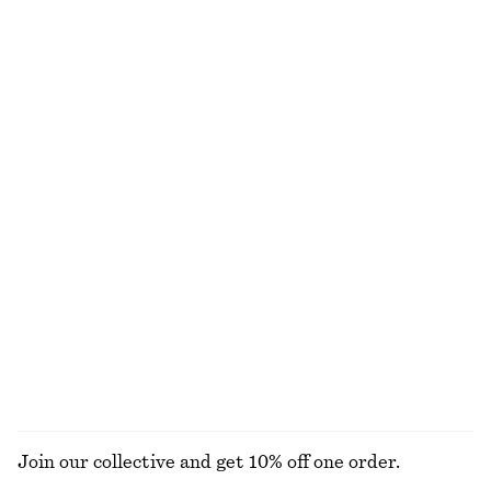
Dra-på byxa i satin
Miniklänning i linne
990 kr
890 kr
New
New
+
1
100% linne
Paisleymönstrad sidenscarf
T-shirt i bomull med rund hals
690 kr
270 kr
100% siden
100% bomull
+
12
Bucket hat i strå
Boxig t-shirt i bomull
450 kr
270 kr
New
100% ekologisk bomull
+
8
UTFORSKA ALLA BLUSAR & SKJORTOR
Join our collective and get 10% off one order.