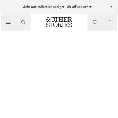
Join our collective and get 10% off one order.
/
BLUSAR & SKJORTOR
LINNESKJORTA MED PLISSERAD MIDJA
990 KR
/
KLÄDER
LJUSBLÅ
32
34
36
38
40
42
44
Storleksguide
STORLEK