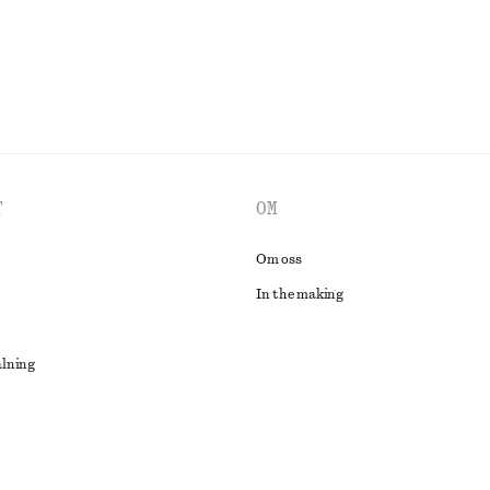
UTFORSKA ALLA BLUSAR & SKJORTOR
T
OM
Om oss
In the making
alning